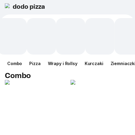
dodo pizza
Сombo
Pizza
Wrapy i Rollsy
Kurczaki
Ziemniaczk
Сombo