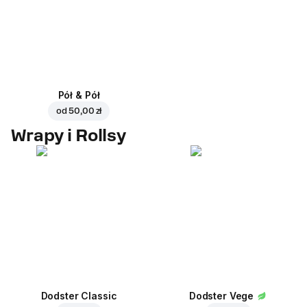
Pół & Pół
od
50,00 zł
Wrapy i Rollsy
Dodster Classic
Dodster Vege