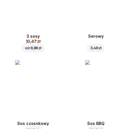
3 sosy
Serowy
10,47 zł
od
6,98 zł
3,49 zł
Sos czosnkowy
Sos BBQ