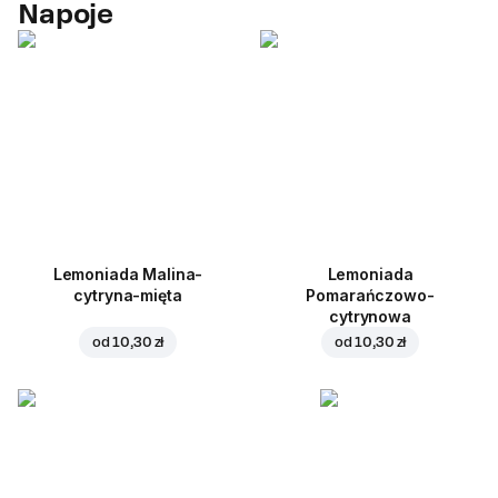
Napoje
Lemoniada Malina-
Lemoniada
cytryna-mięta
Pomarańczowo-
cytrynowa
od
10,30 zł
od
10,30 zł