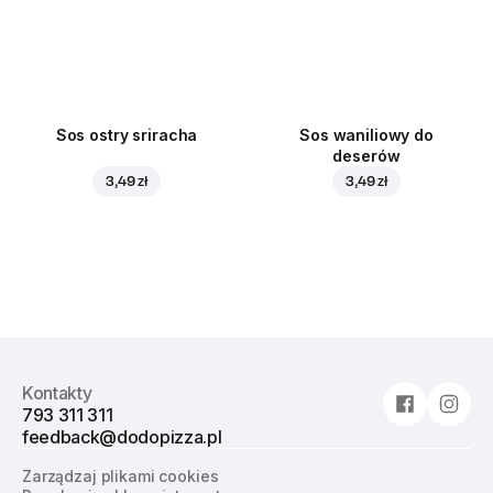
Sos ostry sriracha
Sos waniliowy do
deserów
3,49 zł
3,49 zł
Kontakty
793 311 311
feedback@dodopizza.pl
Zarządzaj plikami cookies