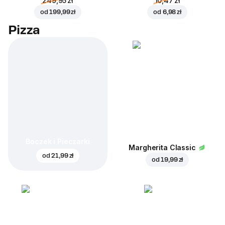
249,95 zł
10,47 zł
od
199,99 zł
od
6,98 zł
Pizza
Boczek i Pieczarki
Margherita Classic
od
21,99 zł
od
19,99 zł