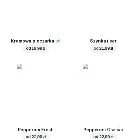
Kremowa pieczarka
Szynka i ser
od
19,99 zł
od
21,99 zł
Pepperoni Fresh
Pepperoni Classic
od
22,99 zł
od
22,99 zł