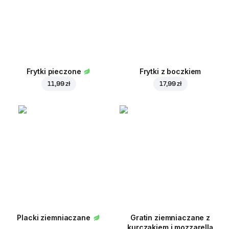
Frytki pieczone
Frytki z boczkiem
11,99 zł
17,99 zł
Placki ziemniaczane
Gratin ziemniaczane z
kurczakiem i mozzarellą