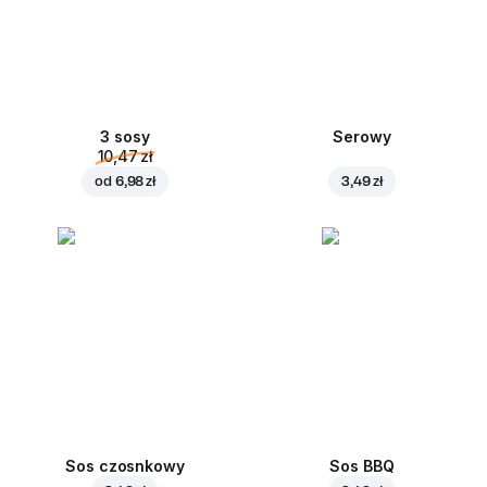
3 sosy
Serowy
10,47 zł
od
6,98 zł
3,49 zł
Sos czosnkowy
Sos BBQ