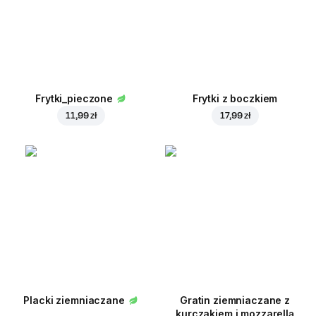
Frytki_pieczone
Frytki z boczkiem
11,99 zł
17,99 zł
Placki ziemniaczane
Gratin ziemniaczane z
kurczakiem i mozzarellą