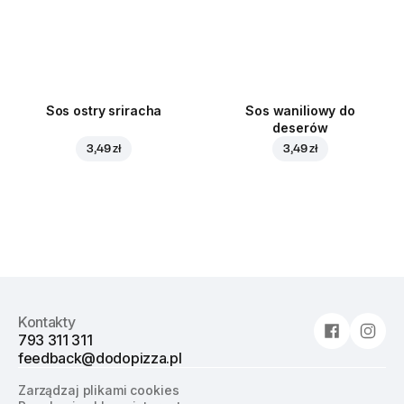
Sos ostry sriracha
Sos waniliowy do
deserów
3,49 zł
3,49 zł
Kontakty
793 311 311
feedback@dodopizza.pl
Zarządzaj plikami cookies