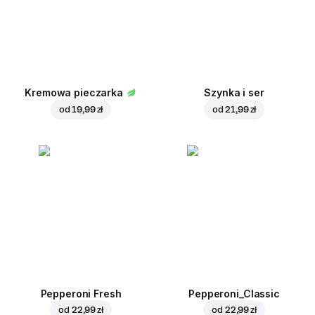
Kremowa pieczarka
Szynka i ser
od
19,99 zł
od
21,99 zł
Pepperoni Fresh
Pepperoni_Classic
od
22,99 zł
od
22,99 zł