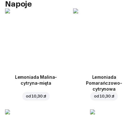
Napoje
Lemoniada Malina-
Lemoniada
cytryna-mięta
Pomarańczowo-
cytrynowa
od
10,30 zł
od
10,30 zł