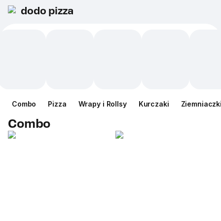
dodo pizza
Сombo
Pizza
Wrapy i Rollsy
Kurczaki
Ziemniaczk
Сombo