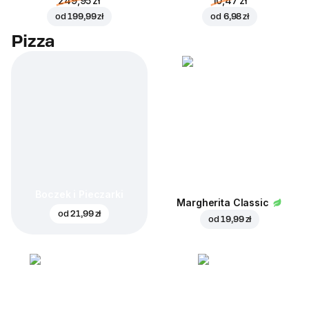
249,95 zł
10,47 zł
od
199,99 zł
od
6,98 zł
Pizza
Boczek i Pieczarki
Margherita Classic
od
21,99 zł
od
19,99 zł