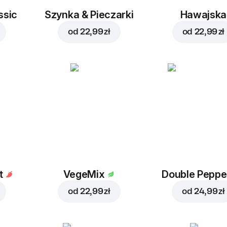
ssic
Szynka & Pieczarki
Hawajska
od
22,99 zł
od
22,99 zł
t
VegeMix
Double Peppe
od
22,99 zł
od
24,99 zł