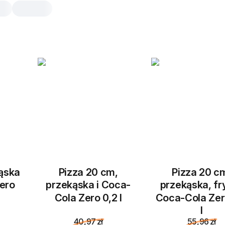
Rollsy Ser & Czosnek
szt.
16 szt., 296 g
Gorące zawijane bułeczki z czosnki
mozzarellą i sosem czosnkowym.
16 szt.
kąska
Pizza 20 cm,
Pizza 20 c
ero
przekąska i Coca-
przekąska, fry
Cola Zero 0,2 l
Coca-Cola Zer
l
40,97 zł
55,96 zł