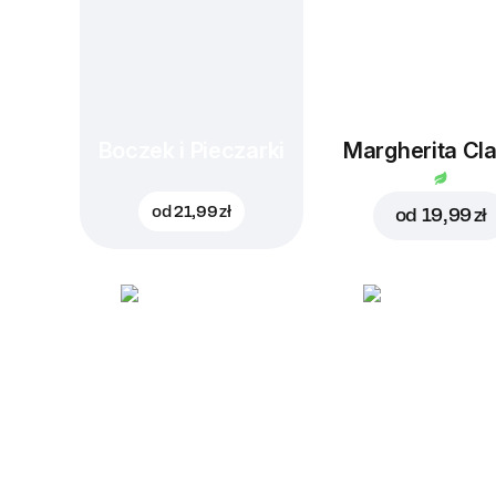
Boczek i Pieczarki
Margherita Cla
od
21,99 zł
od
19,99 zł