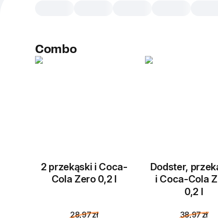
Сombo
2 przekąski i Coca-
Dodster, prze
Cola Zero 0,2 l
i Coca-Cola Z
0,2 l
28,97 zł
38,97 zł