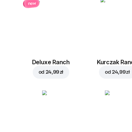
new
Deluxe Ranch
Kurczak Ran
od
24,99 zł
od
24,99 zł