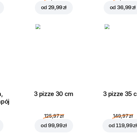
od
29,99 zł
od
36,99 zł
Dodaj do koszyka za
23,9
,
3 pizze 30 cm
3 pizze 35 
apój
125,97 zł
149,97 zł
od
99,99 zł
od
119,99 zł