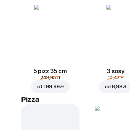
5 pizz 35 cm
3 sosy
249,95 zł
10,47 zł
od
199,99 zł
od
6,98 zł
Pizza