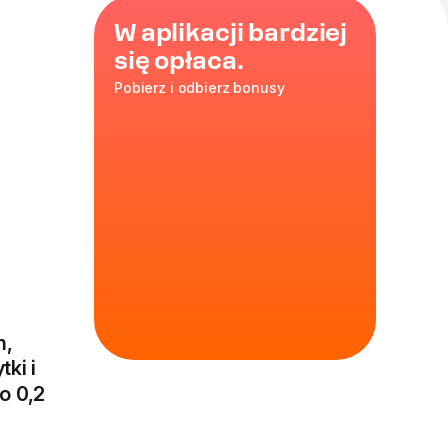
W aplikacji bardziej
się opłaca.
Pobierz i odbierz bonusy
, 16
em,
m,
tki i
o 0,2