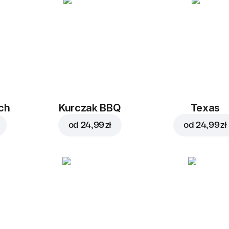
ch
Kurczak BBQ
Texas
od
24,99 zł
od
24,99 zł