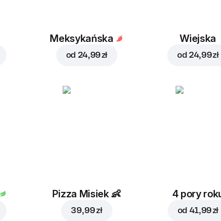
a
Meksykańska
Wiejska
od
24,99 zł
od
24,99 zł
Pizza Misiek
👶
4 pory rok
39,99 zł
od
41,99 zł