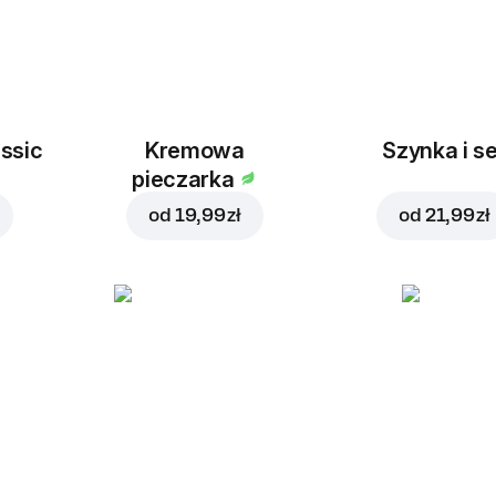
ssic
Kremowa
Szynka i se
pieczarka
od
19,99 zł
od
21,99 zł