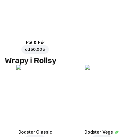
Pół & Pół
od
50,00 zł
Wrapy i Rollsy
Dodster Classic
Dodster Vege