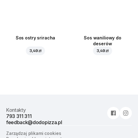
Sos ostry sriracha
Sos waniliowy do
deserów
3,49 zł
3,49 zł
Kontakty
793 311 311
feedback@dodopizza.pl
Zarządzaj plikami cookies