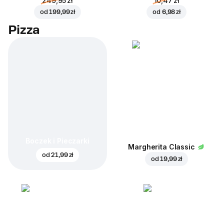
249,95 zł
10,47 zł
od
199,99 zł
od
6,98 zł
Pizza
Boczek i Pieczarki
Margherita Classic
od
21,99 zł
od
19,99 zł