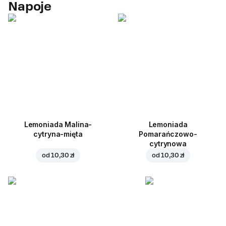
Napoje
Lemoniada Malina-
Lemoniada
cytryna-mięta
Pomarańczowo-
cytrynowa
od
10,30 zł
od
10,30 zł