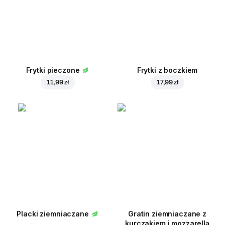
Frytki pieczone
Frytki z boczkiem
11,99 zł
17,99 zł
Placki ziemniaczane
Gratin ziemniaczane z
kurczakiem i mozzarellą