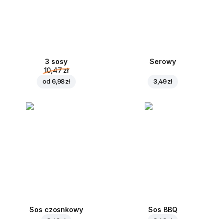
3 sosy
Serowy
10,47 zł
od
6,98 zł
3,49 zł
Sos czosnkowy
Sos BBQ