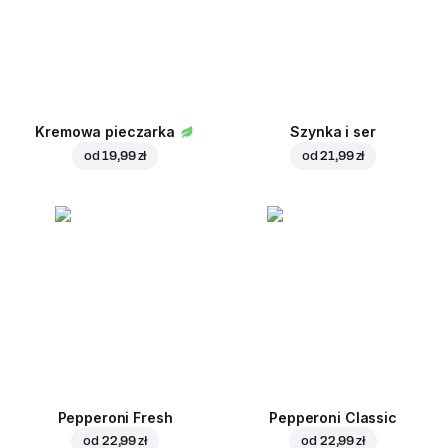
Kremowa pieczarka
Szynka i ser
od
19,99 zł
od
21,99 zł
Pepperoni Fresh
Pepperoni Classic
od
22,99 zł
od
22,99 zł