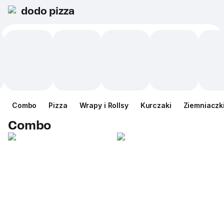
dodo pizza
Сombo
Pizza
Wrapy i Rollsy
Kurczaki
Ziemniaczk
Сombo