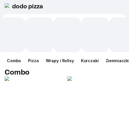
dodo pizza
Сombo
Pizza
Wrapy i Rollsy
Kurczaki
Ziemniaczk
Сombo