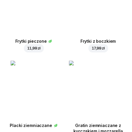
Frytki pieczone
Frytki z boczkiem
11,99 zł
17,99 zł
Placki ziemniaczane
Gratin ziemniaczane z
kurczakiem i mozzarellą