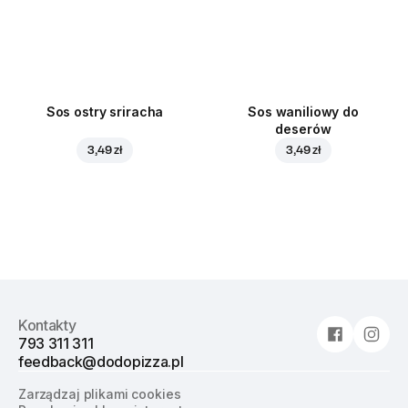
Sos ostry sriracha
Sos waniliowy do
deserów
3,49 zł
3,49 zł
Kontakty
793 311 311
feedback@dodopizza.pl
Zarządzaj plikami cookies