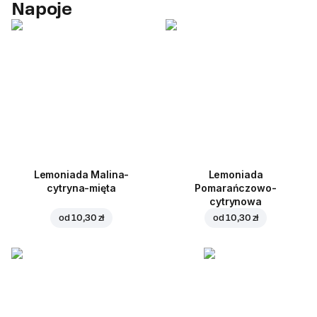
Napoje
Lemoniada Malina-
Lemoniada
cytryna-mięta
Pomarańczowo-
cytrynowa
od
10,30 zł
od
10,30 zł