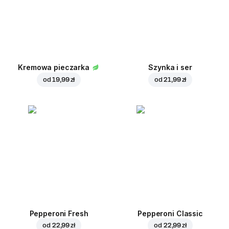
Kremowa pieczarka
Szynka i ser
od
19,99 zł
od
21,99 zł
Pepperoni Fresh
Pepperoni Classic
od
22,99 zł
od
22,99 zł