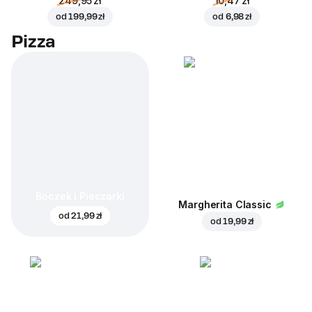
249,95 zł
10,47 zł
od
199,99 zł
od
6,98 zł
Pizza
Boczek i Pieczarki
Margherita Classic
od
21,99 zł
od
19,99 zł