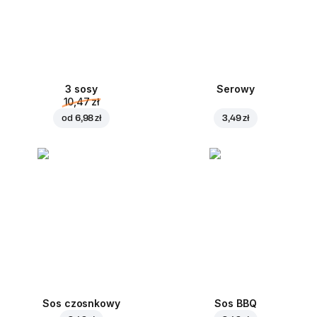
3 sosy
Serowy
10,47 zł
od
6,98 zł
3,49 zł
Sos czosnkowy
Sos BBQ