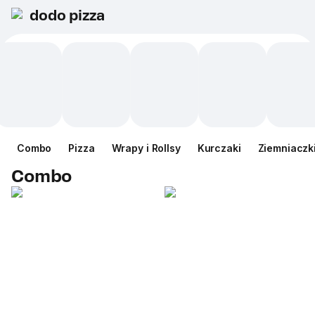
dodo pizza
Сombo
Pizza
Wrapy i Rollsy
Kurczaki
Ziemniaczk
Сombo