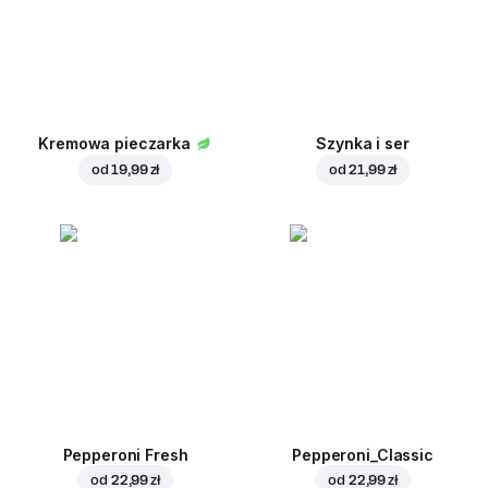
Kremowa pieczarka
Szynka i ser
od
19,99 zł
od
21,99 zł
Pepperoni Fresh
Pepperoni_Classic
od
22,99 zł
od
22,99 zł