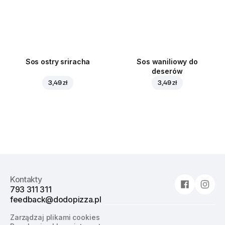
Sos ostry sriracha
Sos waniliowy do
deserów
3,49 zł
3,49 zł
Kontakty
793 311 311
feedback@dodopizza.pl
Zarządzaj plikami cookies