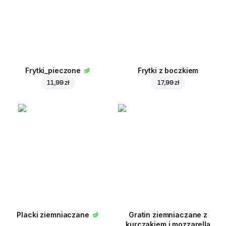
Frytki_pieczone
Frytki z boczkiem
11,99 zł
17,99 zł
Placki ziemniaczane
Gratin ziemniaczane z
kurczakiem i mozzarellą