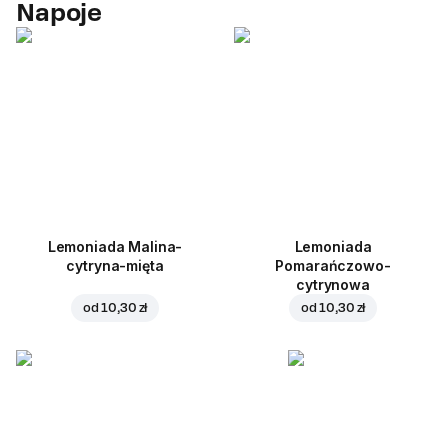
Napoje
Lemoniada Malina-
Lemoniada
cytryna-mięta
Pomarańczowo-
cytrynowa
od
10,30 zł
od
10,30 zł