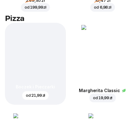
249,95 zł
10,47 zł
od
199,99 zł
od
6,98 zł
Pizza
Boczek i Pieczarki
Margherita Classic
od
21,99 zł
od
19,99 zł