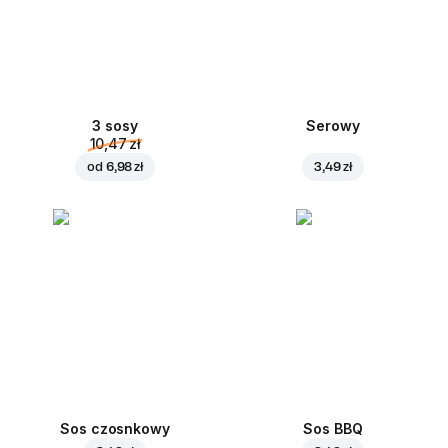
3 sosy
Serowy
10,47 zł
od
6,98 zł
3,49 zł
Sos czosnkowy
Sos BBQ