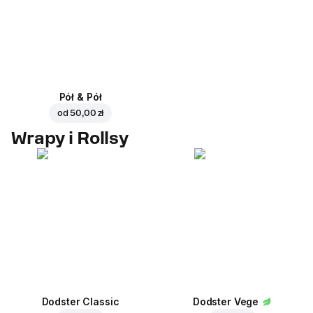
Pół & Pół
od
50,00 zł
Wrapy i Rollsy
Dodster Classic
Dodster Vege