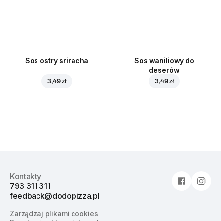
Sos ostry sriracha
Sos waniliowy do
deserów
3,49 zł
3,49 zł
Kontakty
793 311 311
feedback@dodopizza.pl
Zarządzaj plikami cookies