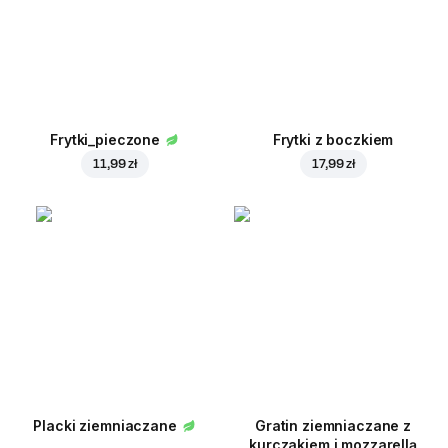
Frytki_pieczone
Frytki z boczkiem
11,99 zł
17,99 zł
Placki ziemniaczane
Gratin ziemniaczane z
kurczakiem i mozzarellą