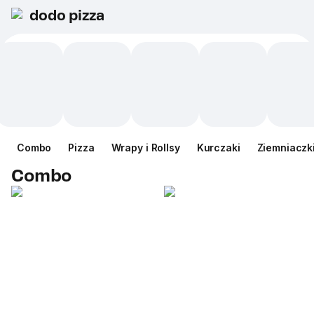
dodo pizza
Сombo
Pizza
Wrapy i Rollsy
Kurczaki
Ziemniaczk
Сombo