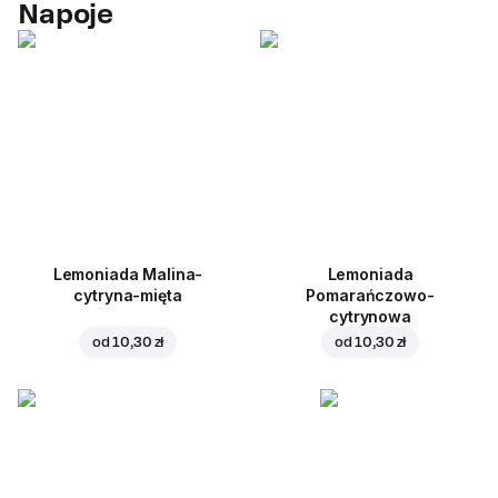
Napoje
Lemoniada Malina-
Lemoniada
cytryna-mięta
Pomarańczowo-
cytrynowa
od
10,30 zł
od
10,30 zł