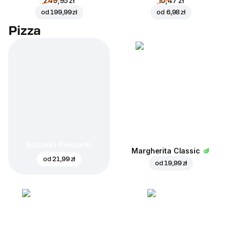
249,95 zł
10,47 zł
od
199,99 zł
od
6,98 zł
Pizza
Boczek i Pieczarki
Margherita Classic
od
21,99 zł
od
19,99 zł