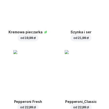
Kremowa pieczarka
Szynka i ser
od
19,99 zł
od
21,99 zł
Pepperoni Fresh
Pepperoni_Classic
od
22,99 zł
od
22,99 zł