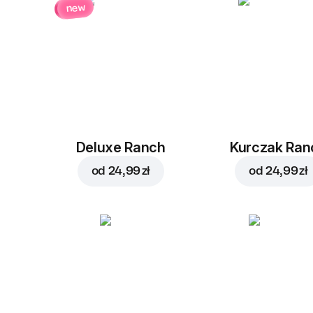
new
Deluxe Ranch
Kurczak Ran
od
24,99 zł
od
24,99 zł