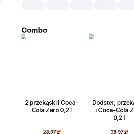
Сombo
2 przekąski i Coca-
Dodster, prze
Cola Zero 0,2 l
i Coca-Cola Z
0,2 l
28,97 zł
38,97 zł