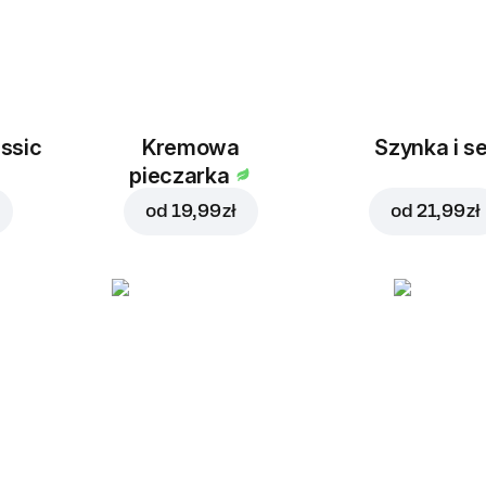
ssic
Kremowa
Szynka i se
pieczarka
od
19,99 zł
od
21,99 zł