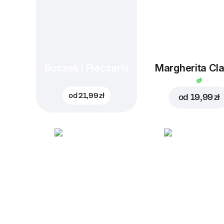
Boczek i Pieczarki
Margherita Cla
od
21,99 zł
od
19,99 zł