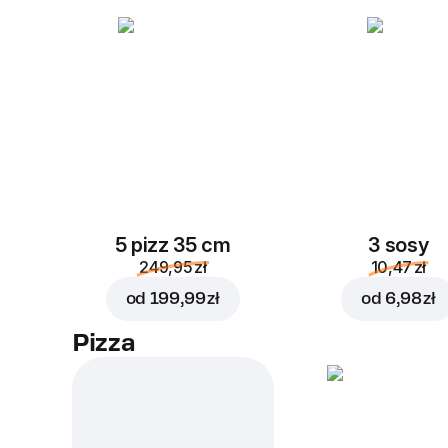
5 pizz 35 cm
3 sosy
249,95 zł
10,47 zł
od
199,99 zł
od
6,98 zł
Pizza