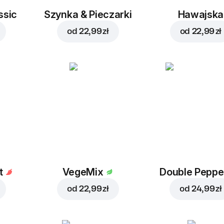
ssic
Szynka & Pieczarki
Hawajska
od
22,99 zł
od
22,99 zł
t
VegeMix
Double Peppe
od
22,99 zł
od
24,99 zł