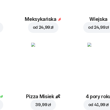
a
Meksykańska
Wiejska
od
24,99 zł
od
24,99 zł
Pizza Misiek
👶
4 pory rok
39,99 zł
od
41,99 zł