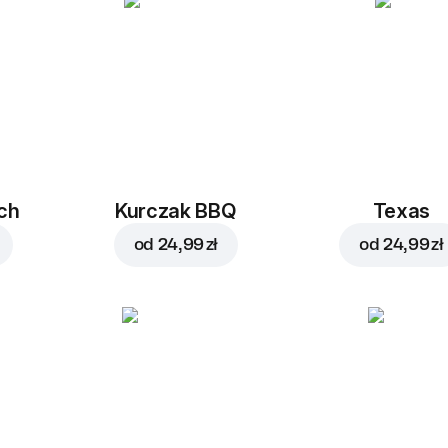
ch
Kurczak BBQ
Texas
od
24,99 zł
od
24,99 zł