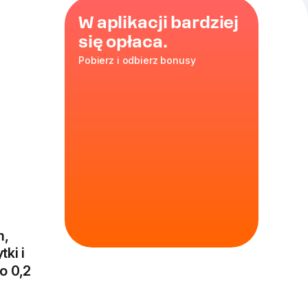
W aplikacji bardziej
się opłaca.
Pobierz i odbierz bonusy
m,
tki i
o 0,2