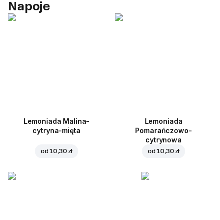
Napoje
Lemoniada Malina-
Lemoniada
cytryna-mięta
Pomarańczowo-
cytrynowa
od
10,30 zł
od
10,30 zł