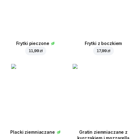
Frytki pieczone
Frytki z boczkiem
11,99 zł
17,99 zł
Placki ziemniaczane
Gratin ziemniaczane z
kurczakiem i mozzarellą