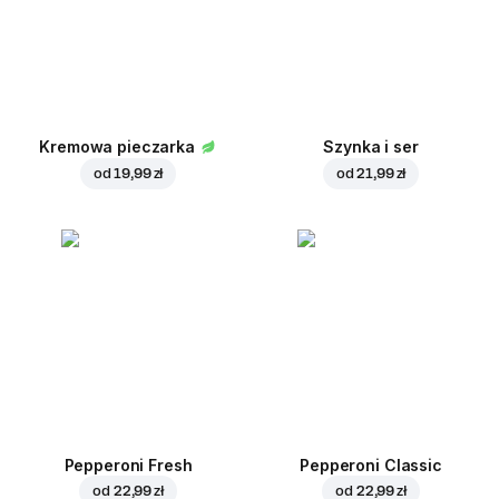
Kremowa pieczarka
Szynka i ser
od
19,99 zł
od
21,99 zł
Pepperoni Fresh
Pepperoni Classic
od
22,99 zł
od
22,99 zł