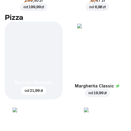
249,95 zł
10,47 zł
od
199,99 zł
od
6,98 zł
Pizza
Boczek i Pieczarki
Margherita Classic
od
21,99 zł
od
19,99 zł