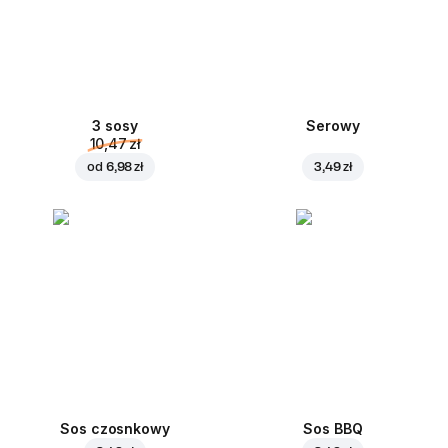
3 sosy
Serowy
10,47 zł
od
6,98 zł
3,49 zł
Sos czosnkowy
Sos BBQ