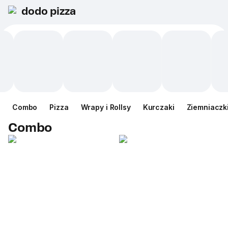
dodo pizza
Сombo
Pizza
Wrapy i Rollsy
Kurczaki
Ziemniaczk
Сombo