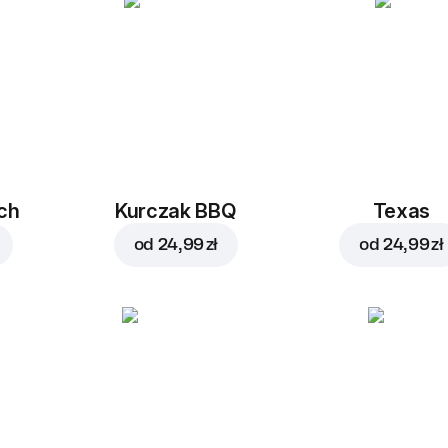
ch
Kurczak BBQ
Texas
od
24,99 zł
od
24,99 zł