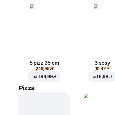
5 pizz 35 cm
3 sosy
249,95 zł
10,47 zł
od
199,99 zł
od
6,98 zł
Pizza