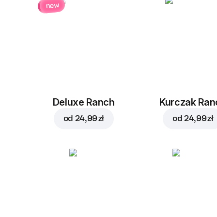
new
Deluxe Ranch
Kurczak Ran
od
24,99 zł
od
24,99 zł