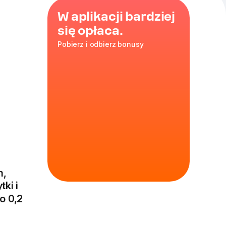
W aplikacji bardziej
się opłaca.
Pobierz i odbierz bonusy
m,
tki i
o 0,2