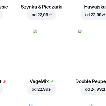
ssic
Szynka & Pieczarki
Hawajska
od
22,99 zł
od
22,99 zł
t
VegeMix
Double Peppe
od
22,99 zł
od
24,99 zł