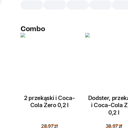
Сombo
2 przekąski i Coca-
Dodster, prze
Cola Zero 0,2 l
i Coca-Cola Z
0,2 l
28,97 zł
38,97 zł