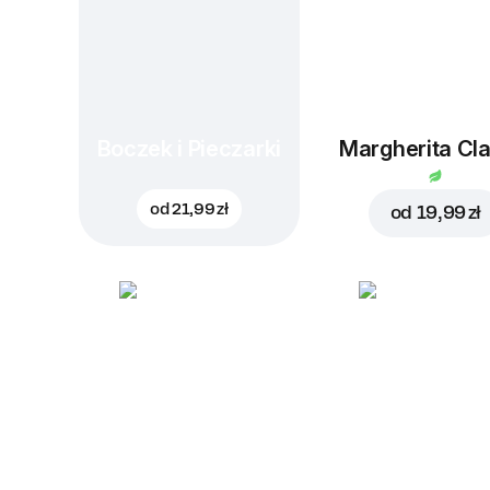
Boczek i Pieczarki
Margherita Cla
od
21,99 zł
od
19,99 zł