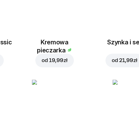
ssic
Kremowa
Szynka i se
pieczarka
od
19,99 zł
od
21,99 zł