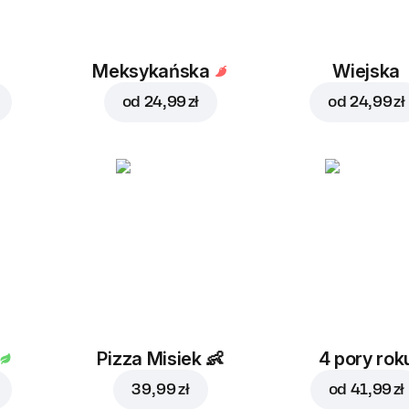
a
Meksykańska
Wiejska
od
24,99 zł
od
24,99 zł
Pizza Misiek
👶
4 pory rok
39,99 zł
od
41,99 zł