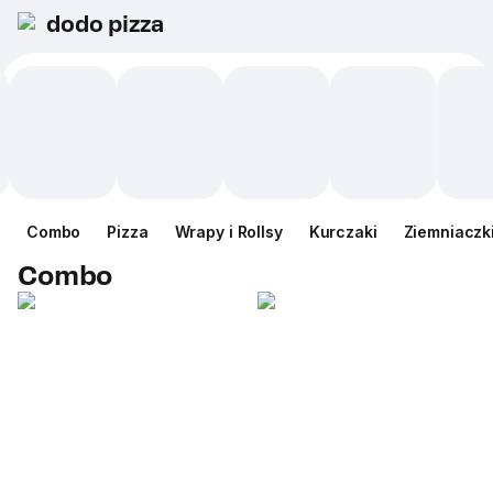
dodo pizza
Сombo
Pizza
Wrapy i Rollsy
Kurczaki
Ziemniaczk
Сombo