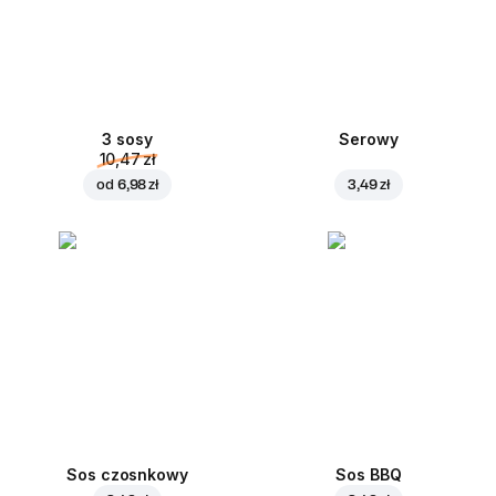
3 sosy
Serowy
10,47 zł
od
6,98 zł
3,49 zł
Sos czosnkowy
Sos BBQ