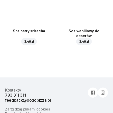
Sos ostry sriracha
Sos waniliowy do
deserów
3,49 zł
3,49 zł
Kontakty
793 311 311
feedback@dodopizza.pl
Zarządzaj plikami cookies