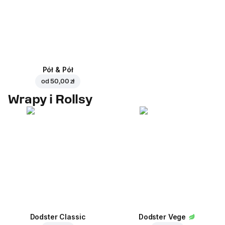
Pół & Pół
od
50,00 zł
Wrapy i Rollsy
Dodster Classic
Dodster Vege