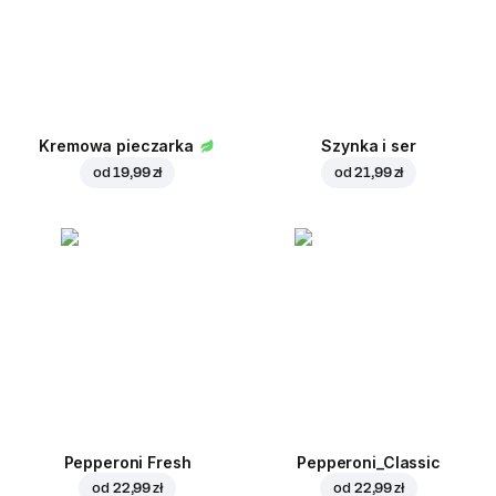
Kremowa pieczarka
Szynka i ser
od
19,99 zł
od
21,99 zł
Pepperoni Fresh
Pepperoni_Classic
od
22,99 zł
od
22,99 zł