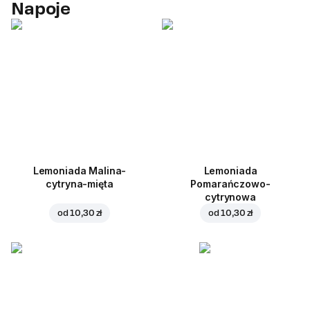
Napoje
Lemoniada Malina-
Lemoniada
cytryna-mięta
Pomarańczowo-
cytrynowa
od
10,30 zł
od
10,30 zł