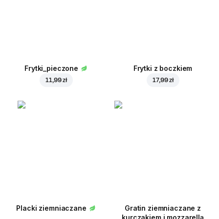
Frytki_pieczone
Frytki z boczkiem
11,99 zł
17,99 zł
Placki ziemniaczane
Gratin ziemniaczane z
kurczakiem i mozzarellą