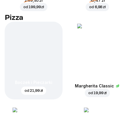
249,95 zł
10,47 zł
od
199,99 zł
od
6,98 zł
Pizza
Boczek i Pieczarki
Margherita Classic
od
21,99 zł
od
19,99 zł