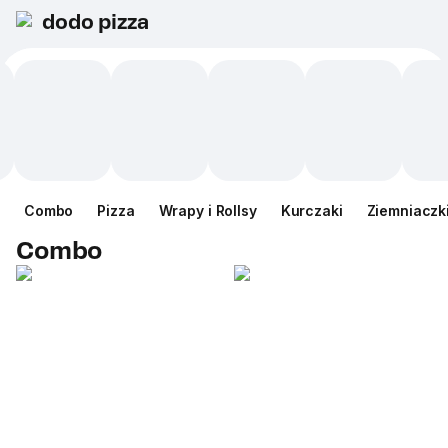
dodo pizza
Сombo
Pizza
Wrapy i Rollsy
Kurczaki
Ziemniaczk
Сombo