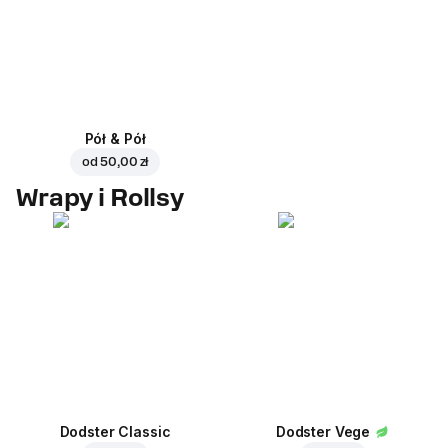
Pół & Pół
od
50,00 zł
Wrapy i Rollsy
Dodster Classic
Dodster Vege