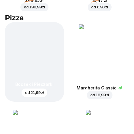
249,95 zł
10,47 zł
od
199,99 zł
od
6,98 zł
Pizza
Boczek i Pieczarki
Margherita Classic
od
21,99 zł
od
19,99 zł