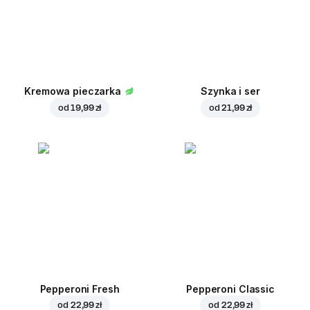
Kremowa pieczarka
Szynka i ser
od
19,99 zł
od
21,99 zł
Pepperoni Fresh
Pepperoni Classic
od
22,99 zł
od
22,99 zł