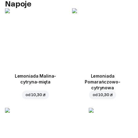
Napoje
Lemoniada Malina-
Lemoniada
cytryna-mięta
Pomarańczowo-
cytrynowa
od
10,30 zł
od
10,30 zł