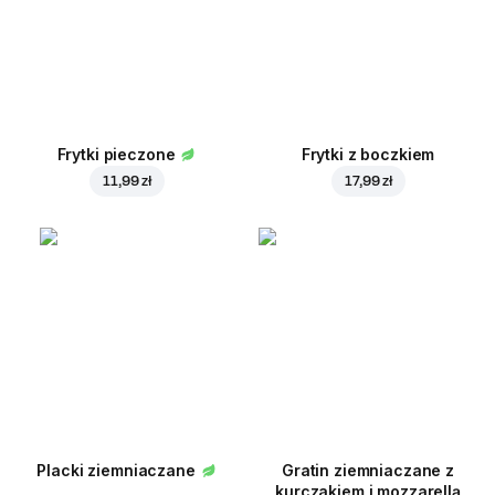
Frytki pieczone
Frytki z boczkiem
11,99 zł
17,99 zł
Placki ziemniaczane
Gratin ziemniaczane z
kurczakiem i mozzarellą