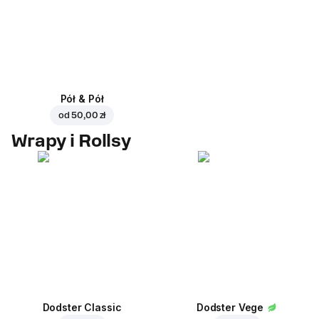
Pół & Pół
od
50,00 zł
Wrapy i Rollsy
Dodster Classic
Dodster Vege