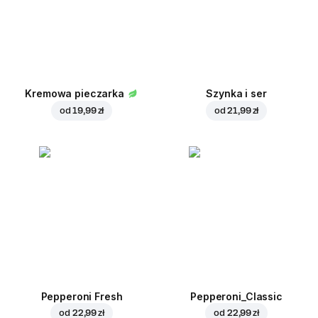
Kremowa pieczarka
Szynka i ser
od
19,99 zł
od
21,99 zł
Pepperoni Fresh
Pepperoni_Classic
od
22,99 zł
od
22,99 zł