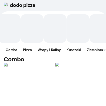
dodo pizza
Сombo
Pizza
Wrapy i Rollsy
Kurczaki
Ziemniaczk
Сombo