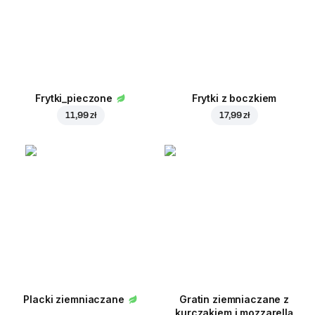
Frytki_pieczone
Frytki z boczkiem
11,99 zł
17,99 zł
Placki ziemniaczane
Gratin ziemniaczane z
kurczakiem i mozzarellą