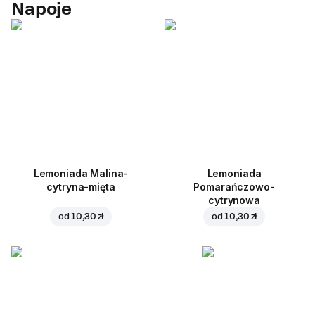
Napoje
Lemoniada Malina-
Lemoniada
cytryna-mięta
Pomarańczowo-
cytrynowa
od
10,30 zł
od
10,30 zł