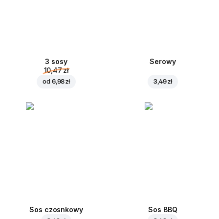
3 sosy
Serowy
10,47 zł
od
6,98 zł
3,49 zł
Sos czosnkowy
Sos BBQ