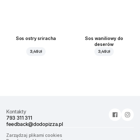
Sos ostry sriracha
Sos waniliowy do
deserów
3,49 zł
3,49 zł
Kontakty
793 311 311
feedback@dodopizza.pl
Zarządzaj plikami cookies