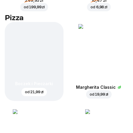
249,95 zł
10,47 zł
od
199,99 zł
od
6,98 zł
Pizza
Boczek i Pieczarki
Margherita Classic
od
21,99 zł
od
19,99 zł