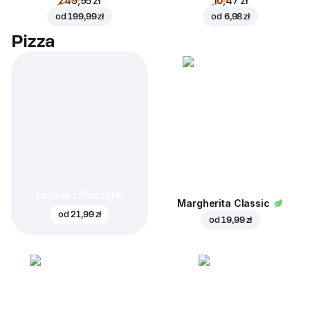
249,95 zł
10,47 zł
od
199,99 zł
od
6,98 zł
Pizza
Boczek i Pieczarki
Margherita Classic
od
21,99 zł
od
19,99 zł