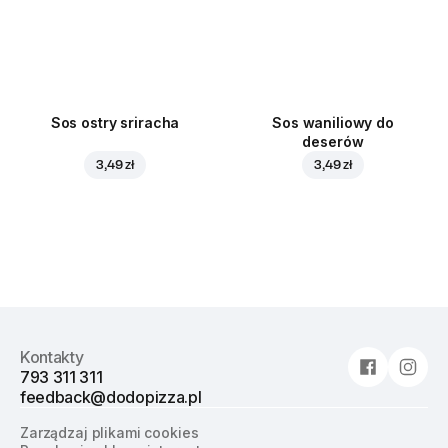
Sos ostry sriracha
Sos waniliowy do
deserów
3,49 zł
3,49 zł
Kontakty
793 311 311
feedback@dodopizza.pl
Zarządzaj plikami cookies