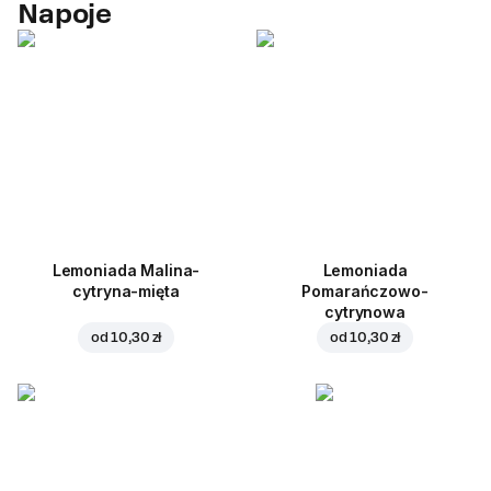
Napoje
Lemoniada Malina-
Lemoniada
cytryna-mięta
Pomarańczowo-
cytrynowa
od
10,30 zł
od
10,30 zł