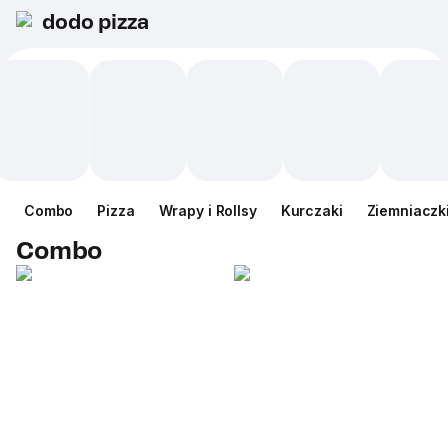
dodo pizza
Сombo
Pizza
Wrapy i Rollsy
Kurczaki
Ziemniaczk
Сombo