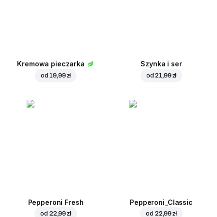
Kremowa pieczarka
Szynka i ser
od
19,99 zł
od
21,99 zł
Pepperoni Fresh
Pepperoni_Classic
od
22,99 zł
od
22,99 zł