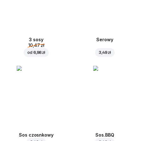
3 sosy
Serowy
10,47 zł
od
6,98 zł
3,49 zł
Sos czosnkowy
Sos.BBQ