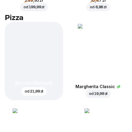
249,95 zł
10,47 zł
od
199,99 zł
od
6,98 zł
Pizza
Boczek i Pieczarki
Margherita Classic
od
21,99 zł
od
19,99 zł