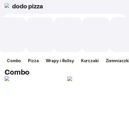
dodo pizza
Сombo
Pizza
Wrapy i Rollsy
Kurczaki
Ziemniaczk
Сombo