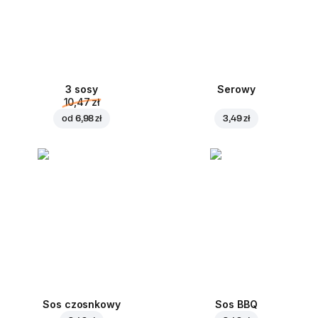
3 sosy
Serowy
10,47 zł
od
6,98 zł
3,49 zł
Sos czosnkowy
Sos BBQ