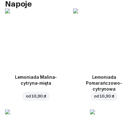
Napoje
Lemoniada Malina-
Lemoniada
cytryna-mięta
Pomarańczowo-
cytrynowa
od
10,30 zł
od
10,30 zł