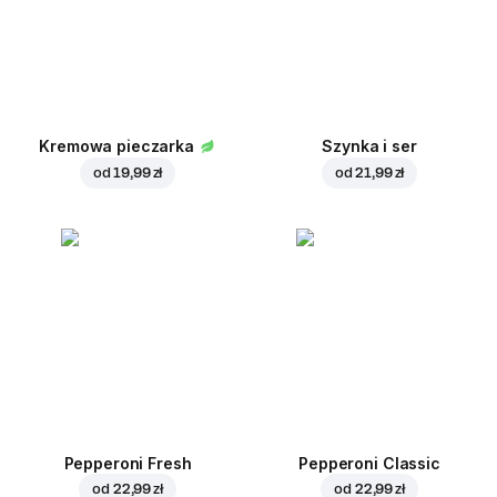
Kremowa pieczarka
Szynka i ser
od
19,99 zł
od
21,99 zł
Pepperoni Fresh
Pepperoni Classic
od
22,99 zł
od
22,99 zł