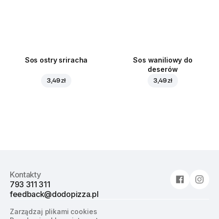
Sos ostry sriracha
Sos waniliowy do
deserów
3,49 zł
3,49 zł
Kontakty
793 311 311
feedback@dodopizza.pl
Zarządzaj plikami cookies