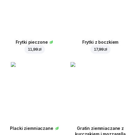
Frytki pieczone
Frytki z boczkiem
11,99 zł
17,99 zł
Placki ziemniaczane
Gratin ziemniaczane z
kurczakiem i mozzarellą