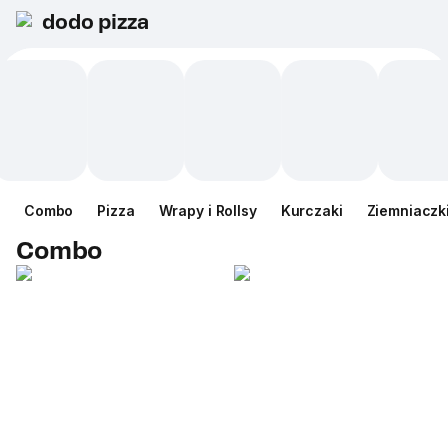
dodo pizza
Сombo
Pizza
Wrapy i Rollsy
Kurczaki
Ziemniaczk
Сombo