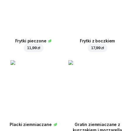
Frytki pieczone
Frytki z boczkiem
11,99 zł
17,99 zł
Placki ziemniaczane
Gratin ziemniaczane z
kurczakiem i mozzarellą