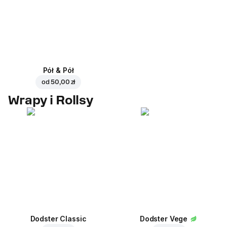
Pół & Pół
od
50,00 zł
Wrapy i Rollsy
Dodster Classic
Dodster Vege