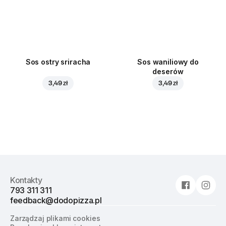
Sos ostry sriracha
Sos waniliowy do
deserów
3,49 zł
3,49 zł
Kontakty
793 311 311
feedback@dodopizza.pl
Zarządzaj plikami cookies