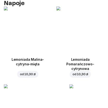
Napoje
Lemoniada Malina-
Lemoniada
cytryna-mięta
Pomarańczowo-
cytrynowa
od
10,30 zł
od
10,30 zł