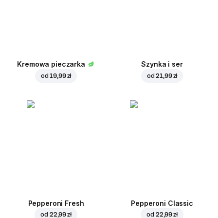
Kremowa pieczarka
Szynka i ser
od
19,99 zł
od
21,99 zł
Pepperoni Fresh
Pepperoni Classic
od
22,99 zł
od
22,99 zł