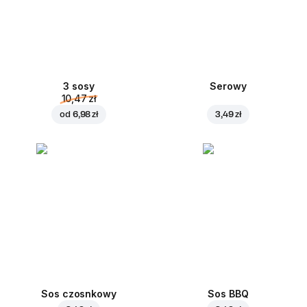
3 sosy
Serowy
10,47 zł
od
6,98 zł
3,49 zł
Sos czosnkowy
Sos BBQ