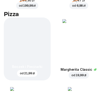
249,95 zł
10,47 zł
od
199,99 zł
od
6,98 zł
Pizza
Boczek i Pieczarki
Margherita Classic
od
21,99 zł
od
19,99 zł