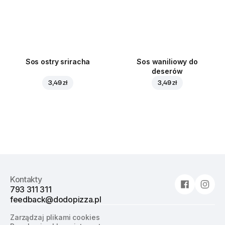
Sos ostry sriracha
Sos waniliowy do
deserów
3,49 zł
3,49 zł
Kontakty
793 311 311
feedback@dodopizza.pl
Zarządzaj plikami cookies