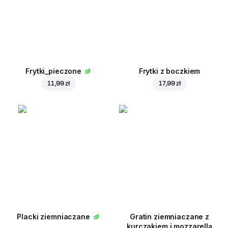
Frytki_pieczone
Frytki z boczkiem
11,99 zł
17,99 zł
Placki ziemniaczane
Gratin ziemniaczane z
kurczakiem i mozzarellą