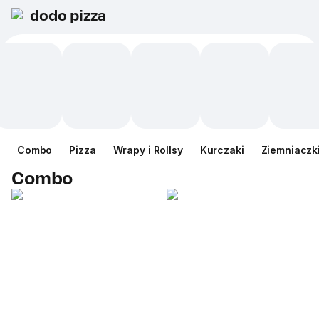
dodo pizza
Сombo
Pizza
Wrapy i Rollsy
Kurczaki
Ziemniaczk
Сombo