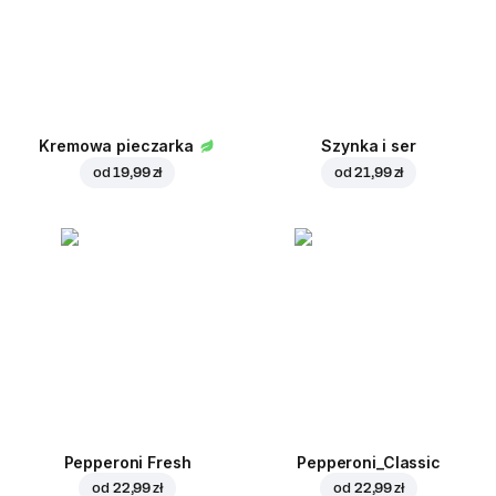
Kremowa pieczarka
Szynka i ser
od
19,99 zł
od
21,99 zł
Pepperoni Fresh
Pepperoni_Classic
od
22,99 zł
od
22,99 zł