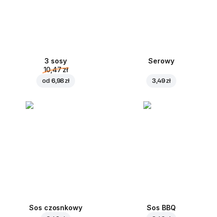
3 sosy
Serowy
10,47 zł
od
6,98 zł
3,49 zł
Sos czosnkowy
Sos BBQ