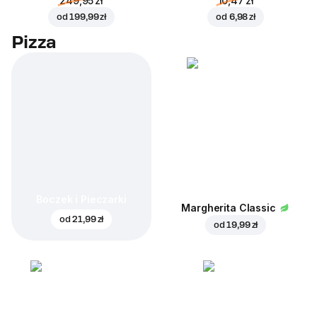
249,95 zł
10,47 zł
od
199,99 zł
od
6,98 zł
Pizza
Boczek i Pieczarki
Margherita Classic
od
21,99 zł
od
19,99 zł