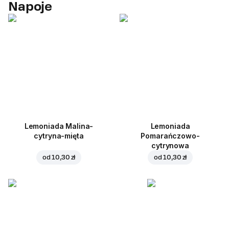
Napoje
Lemoniada Malina-
Lemoniada
cytryna-mięta
Pomarańczowo-
cytrynowa
od
10,30 zł
od
10,30 zł