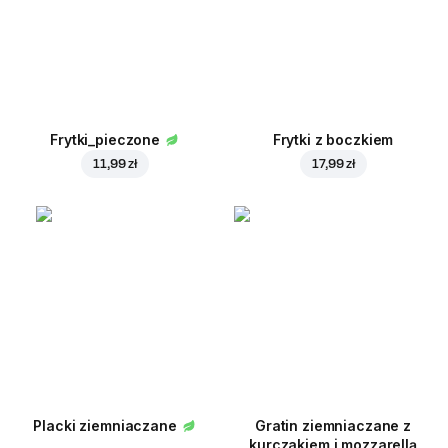
Frytki_pieczone
Frytki z boczkiem
11,99 zł
17,99 zł
Placki ziemniaczane
Gratin ziemniaczane z
kurczakiem i mozzarellą