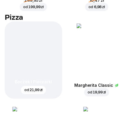
249,95 zł
10,47 zł
od
199,99 zł
od
6,98 zł
Pizza
Boczek i Pieczarki
Margherita Classic
od
21,99 zł
od
19,99 zł