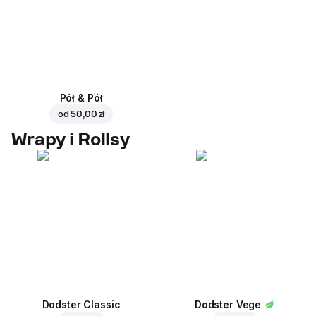
Pół & Pół
od
50,00 zł
Wrapy i Rollsy
Dodster Classic
Dodster Vege