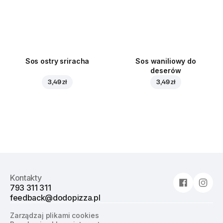
Sos ostry sriracha
Sos waniliowy do
deserów
3,49 zł
3,49 zł
Kontakty
793 311 311
feedback@dodopizza.pl
Zarządzaj plikami cookies