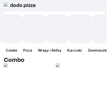
dodo pizza
Сombo
Pizza
Wrapy i Rollsy
Kurczaki
Ziemniaczk
Сombo