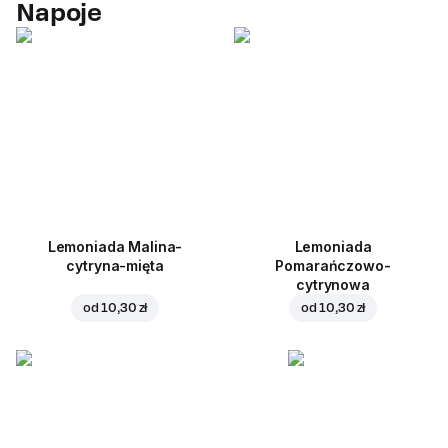
Napoje
Lemoniada Malina-
Lemoniada
cytryna-mięta
Pomarańczowo-
cytrynowa
od
10,30 zł
od
10,30 zł