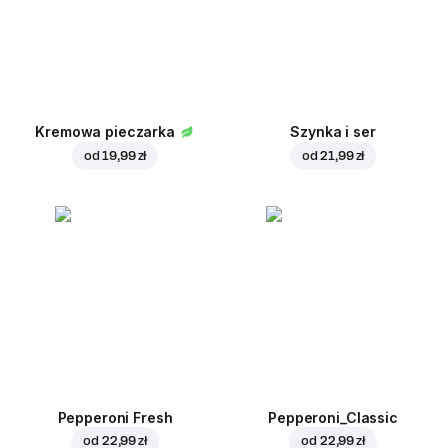
Kremowa pieczarka
Szynka i ser
od
19,99 zł
od
21,99 zł
Pepperoni Fresh
Pepperoni_Classic
od
22,99 zł
od
22,99 zł