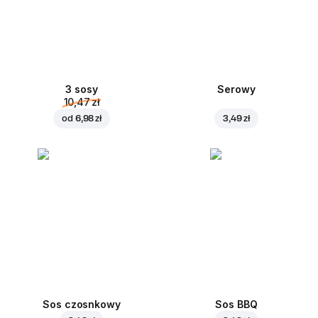
3 sosy
Serowy
10,47 zł
od
6,98 zł
3,49 zł
Sos czosnkowy
Sos BBQ