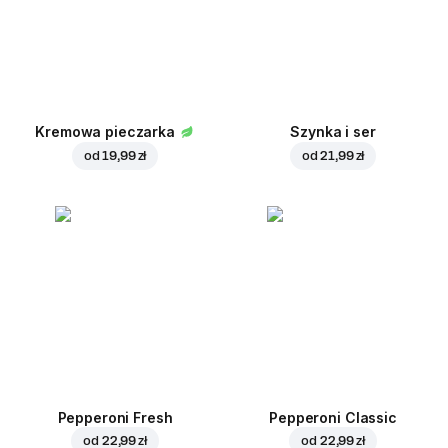
Kremowa pieczarka
Szynka i ser
od
19,99 zł
od
21,99 zł
Pepperoni Fresh
Pepperoni Classic
od
22,99 zł
od
22,99 zł