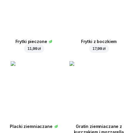
Frytki pieczone
Frytki z boczkiem
11,99 zł
17,99 zł
Placki ziemniaczane
Gratin ziemniaczane z
kurczakiem i mozzarellą