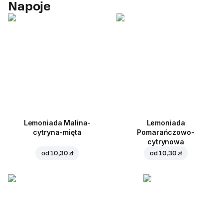
Napoje
Lemoniada Malina-
Lemoniada
cytryna-mięta
Pomarańczowo-
cytrynowa
od
10,30 zł
od
10,30 zł