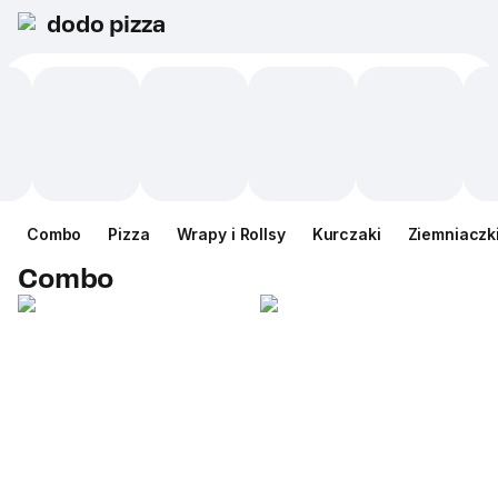
dodo pizza
Сombo
Pizza
Wrapy i Rollsy
Kurczaki
Ziemniaczk
Сombo