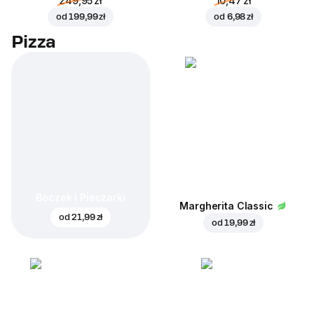
249,95 zł
10,47 zł
od
199,99 zł
od
6,98 zł
Pizza
Boczek i Pieczarki
Margherita Classic
od
21,99 zł
od
19,99 zł