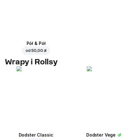
Pół & Pół
od
50,00 zł
Wrapy i Rollsy
Dodster Classic
Dodster Vege