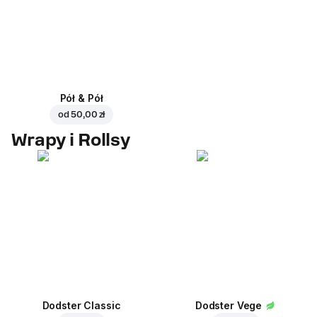
Pół & Pół
od
50,00 zł
Wrapy i Rollsy
Dodster Classic
Dodster Vege