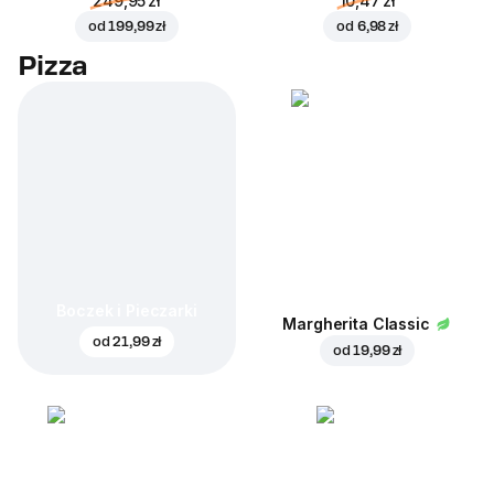
249,95 zł
10,47 zł
od
199,99 zł
od
6,98 zł
Pizza
Boczek i Pieczarki
Margherita Classic
od
21,99 zł
od
19,99 zł