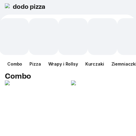
dodo pizza
Сombo
Pizza
Wrapy i Rollsy
Kurczaki
Ziemniaczk
Сombo