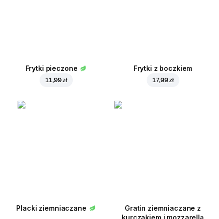
Frytki pieczone
Frytki z boczkiem
11,99 zł
17,99 zł
Placki ziemniaczane
Gratin ziemniaczane z
kurczakiem i mozzarellą