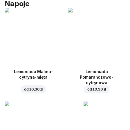
Napoje
Lemoniada Malina-
Lemoniada
cytryna-mięta
Pomarańczowo-
cytrynowa
od
10,30 zł
od
10,30 zł