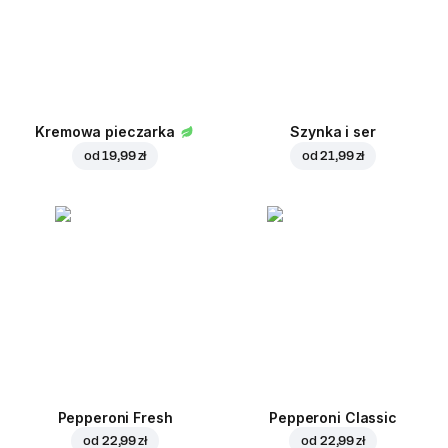
Kremowa pieczarka
Szynka i ser
od
19,99 zł
od
21,99 zł
Pepperoni Fresh
Pepperoni Classic
od
22,99 zł
od
22,99 zł