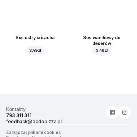
Sos ostry sriracha
Sos waniliowy do
deserów
3,49 zł
3,49 zł
Kontakty
793 311 311
feedback@dodopizza.pl
Zarządzaj plikami cookies