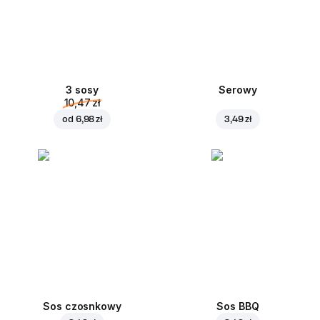
3 sosy
Serowy
10,47 zł
od
6,98 zł
3,49 zł
Sos czosnkowy
Sos BBQ