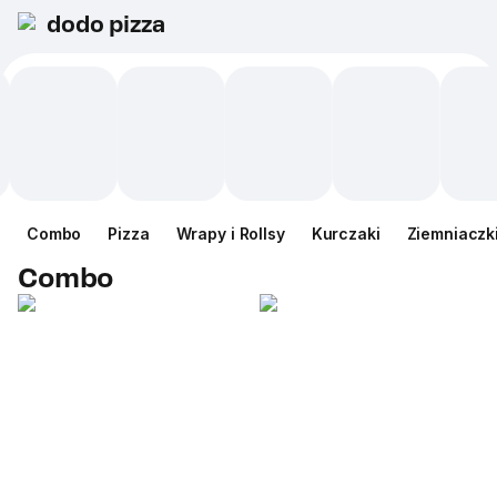
dodo pizza
Сombo
Pizza
Wrapy i Rollsy
Kurczaki
Ziemniaczk
Сombo