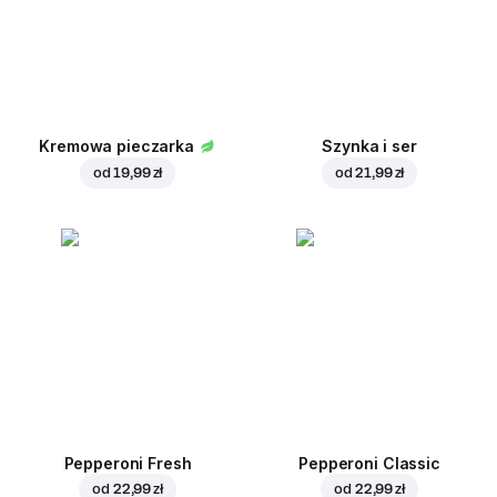
Kremowa pieczarka
Szynka i ser
od
19,99 zł
od
21,99 zł
Pepperoni Fresh
Pepperoni Classic
od
22,99 zł
od
22,99 zł