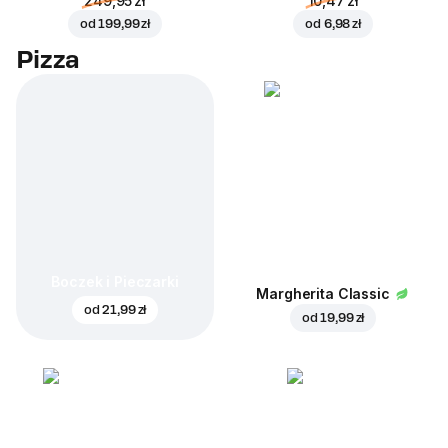
249,95 zł
10,47 zł
od
199,99 zł
od
6,98 zł
Pizza
Boczek i Pieczarki
Margherita Classic
od
21,99 zł
od
19,99 zł