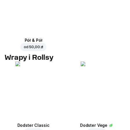
Pół & Pół
od
50,00 zł
Wrapy i Rollsy
Dodster Classic
Dodster Vege