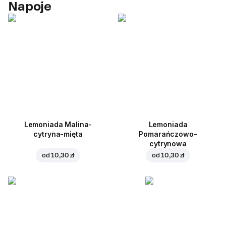
Napoje
Lemoniada Malina-
Lemoniada
cytryna-mięta
Pomarańczowo-
cytrynowa
od
10,30 zł
od
10,30 zł