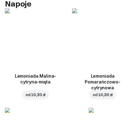
Napoje
Lemoniada Malina-
Lemoniada
cytryna-mięta
Pomarańczowo-
cytrynowa
od
10,30 zł
od
10,30 zł