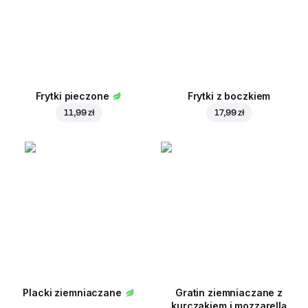
Frytki pieczone
Frytki z boczkiem
11,99 zł
17,99 zł
Placki ziemniaczane
Gratin ziemniaczane z
kurczakiem i mozzarellą