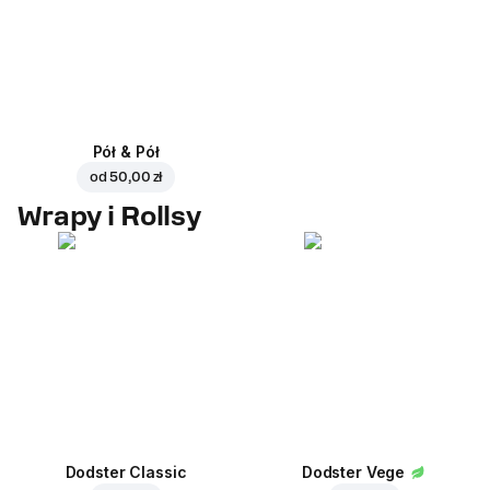
Pół & Pół
od
50,00 zł
Wrapy i Rollsy
Dodster Classic
Dodster Vege