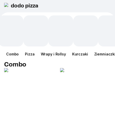
dodo pizza
Сombo
Pizza
Wrapy i Rollsy
Kurczaki
Ziemniaczk
Сombo