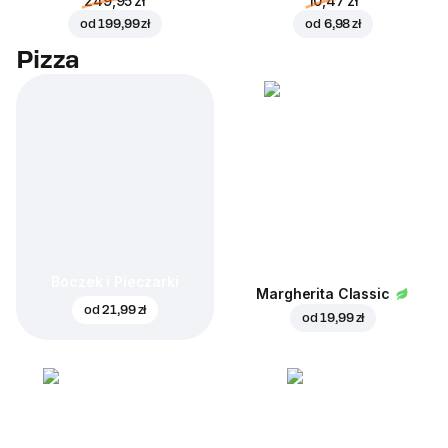
249,95 zł
10,47 zł
od
199,99 zł
od
6,98 zł
Pizza
Boczek i Pieczarki
Margherita Classic
od
21,99 zł
od
19,99 zł