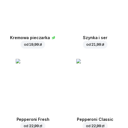
Kremowa pieczarka
Szynka i ser
od
19,99 zł
od
21,99 zł
Pepperoni Fresh
Pepperoni Classic
od
22,99 zł
od
22,99 zł