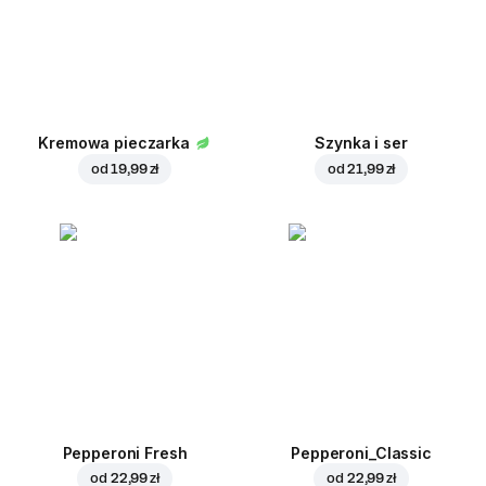
Kremowa pieczarka
Szynka i ser
od
19,99 zł
od
21,99 zł
Pepperoni Fresh
Pepperoni_Classic
od
22,99 zł
od
22,99 zł