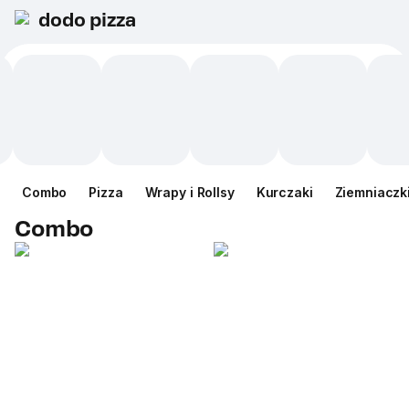
dodo pizza
Сombo
Pizza
Wrapy i Rollsy
Kurczaki
Ziemniaczk
Сombo