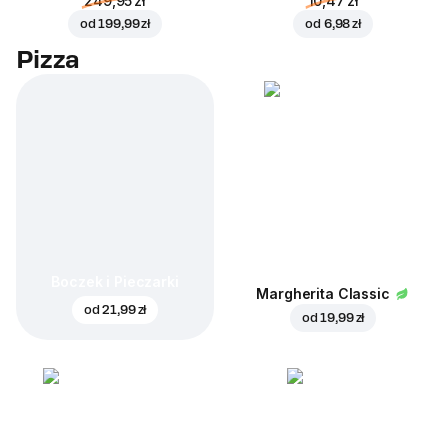
249,95 zł
10,47 zł
od
199,99 zł
od
6,98 zł
Pizza
Boczek i Pieczarki
Margherita Classic
od
21,99 zł
od
19,99 zł