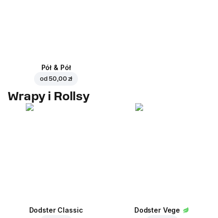
Pół & Pół
od
50,00 zł
Wrapy i Rollsy
Dodster Classic
Dodster Vege