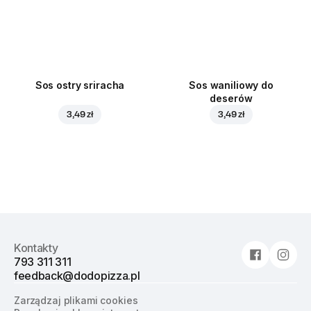
Sos ostry sriracha
Sos waniliowy do
deserów
3,49 zł
3,49 zł
Kontakty
793 311 311
feedback@dodopizza.pl
Zarządzaj plikami cookies