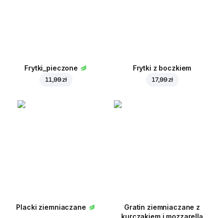
Frytki_pieczone
Frytki z boczkiem
11,99 zł
17,99 zł
Placki ziemniaczane
Gratin ziemniaczane z
kurczakiem i mozzarellą