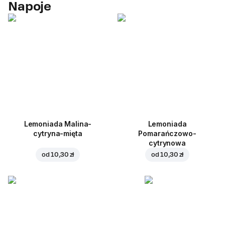
Napoje
Lemoniada Malina-
Lemoniada
cytryna-mięta
Pomarańczowo-
cytrynowa
od
10,30 zł
od
10,30 zł