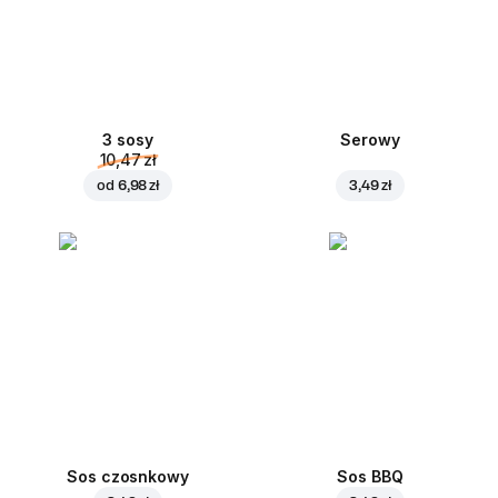
3 sosy
Serowy
10,47 zł
od
6,98 zł
3,49 zł
Sos czosnkowy
Sos BBQ