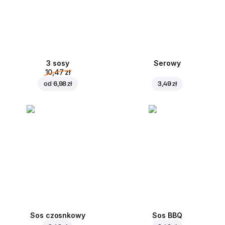
3 sosy
Serowy
10,47 zł
od
6,98 zł
3,49 zł
Sos czosnkowy
Sos BBQ