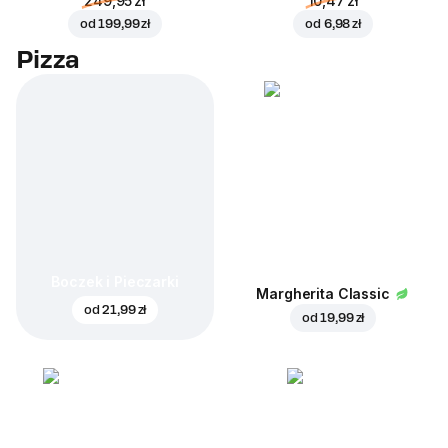
249,95 zł
10,47 zł
od
199,99 zł
od
6,98 zł
Pizza
Boczek i Pieczarki
Margherita Classic
od
21,99 zł
od
19,99 zł