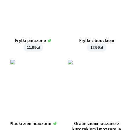
Frytki pieczone
Frytki z boczkiem
11,99 zł
17,99 zł
Placki ziemniaczane
Gratin ziemniaczane z
kurczakiem i mozzarellą