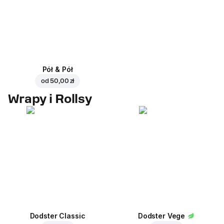
Pół & Pół
od
50,00 zł
Wrapy i Rollsy
Dodster Classic
Dodster Vege