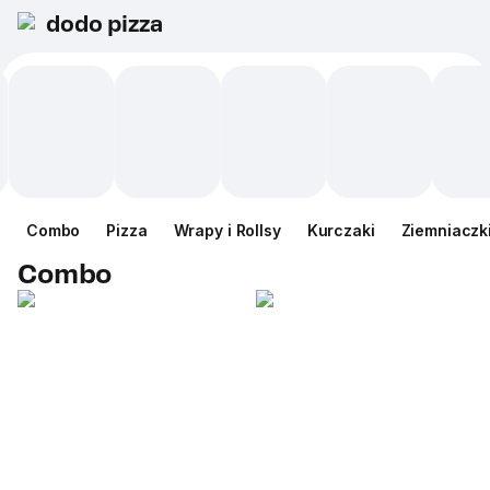
dodo pizza
Сombo
Pizza
Wrapy i Rollsy
Kurczaki
Ziemniaczk
Сombo