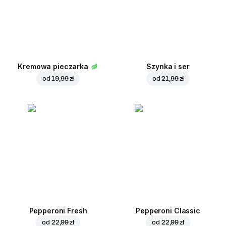
Kremowa pieczarka
Szynka i ser
od
19,99 zł
od
21,99 zł
Pepperoni Fresh
Pepperoni Classic
od
22,99 zł
od
22,99 zł