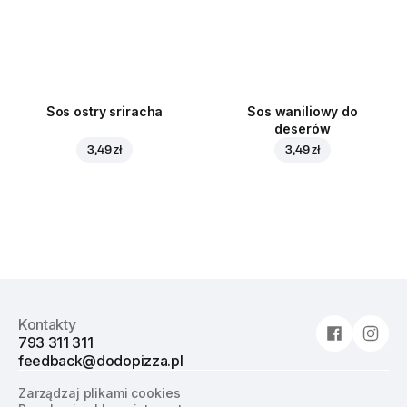
Sos ostry sriracha
Sos waniliowy do
deserów
3,49 zł
3,49 zł
Kontakty
793 311 311
feedback@dodopizza.pl
Zarządzaj plikami cookies