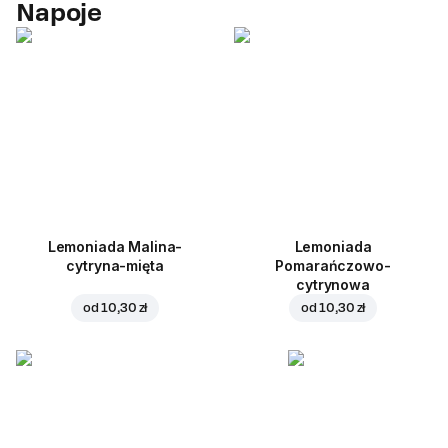
Napoje
Lemoniada Malina-
Lemoniada
cytryna-mięta
Pomarańczowo-
cytrynowa
od
10,30 zł
od
10,30 zł