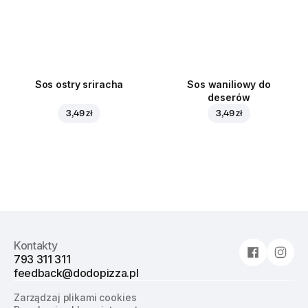
Sos ostry sriracha
Sos waniliowy do
deserów
3,49 zł
3,49 zł
Kontakty
793 311 311
feedback@dodopizza.pl
Zarządzaj plikami cookies