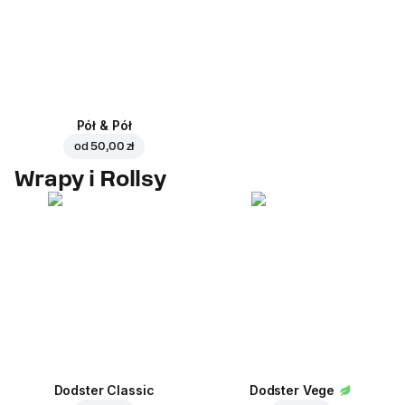
Pół & Pół
od
50,00 zł
Wrapy i Rollsy
Dodster Classic
Dodster Vege