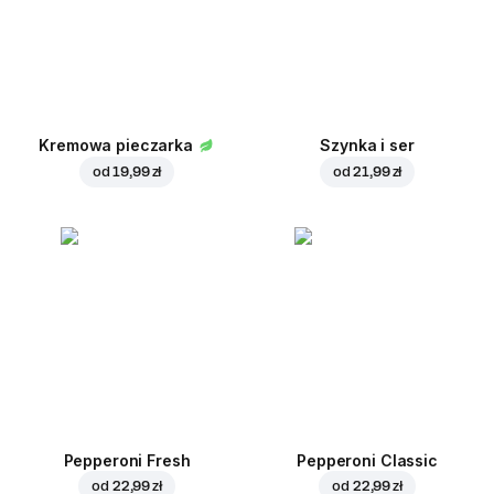
Kremowa pieczarka
Szynka i ser
od
19,99 zł
od
21,99 zł
Pepperoni Fresh
Pepperoni Classic
od
22,99 zł
od
22,99 zł