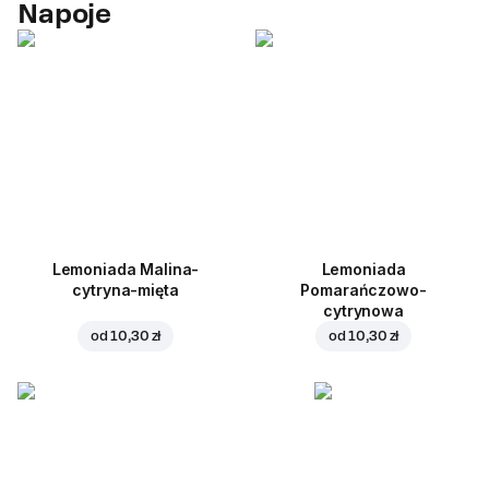
Napoje
Lemoniada Malina-
Lemoniada
cytryna-mięta
Pomarańczowo-
cytrynowa
od
10,30 zł
od
10,30 zł