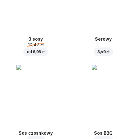
3 sosy
Serowy
10,47 zł
od
6,98 zł
3,49 zł
Sos czosnkowy
Sos BBQ