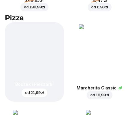
249,95 zł
10,47 zł
od
199,99 zł
od
6,98 zł
Pizza
Boczek i Pieczarki
Margherita Classic
od
21,99 zł
od
19,99 zł