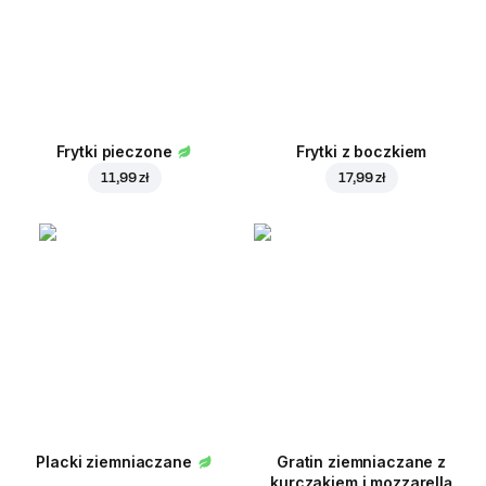
Frytki pieczone
Frytki z boczkiem
11,99 zł
17,99 zł
Placki ziemniaczane
Gratin ziemniaczane z
kurczakiem i mozzarellą