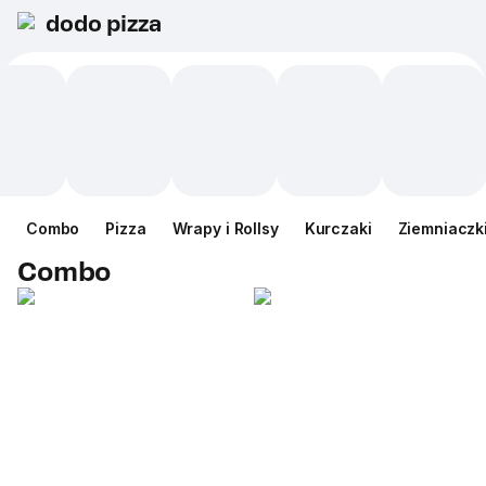
dodo pizza
Сombo
Pizza
Wrapy i Rollsy
Kurczaki
Ziemniaczk
Сombo