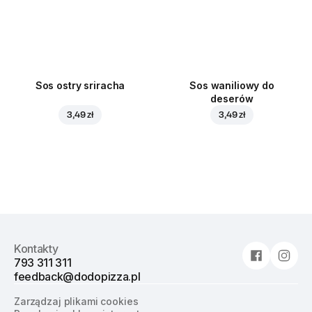
Sos ostry sriracha
Sos waniliowy do
deserów
3,49 zł
3,49 zł
Kontakty
793 311 311
feedback@dodopizza.pl
Zarządzaj plikami cookies