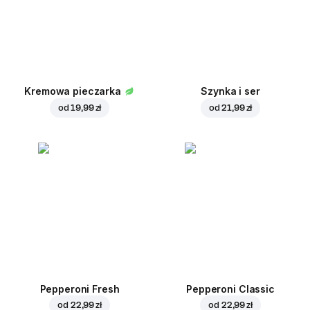
Kremowa pieczarka
Szynka i ser
od
19,99 zł
od
21,99 zł
Pepperoni Fresh
Pepperoni Classic
od
22,99 zł
od
22,99 zł