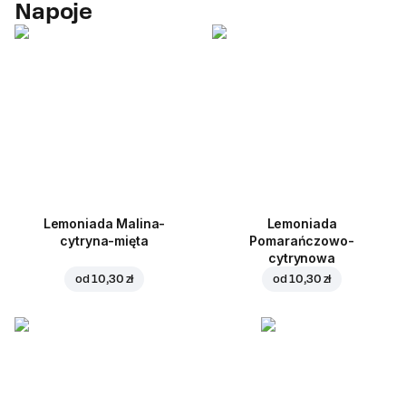
Napoje
Lemoniada Malina-
Lemoniada
cytryna-mięta
Pomarańczowo-
cytrynowa
od
10,30 zł
od
10,30 zł