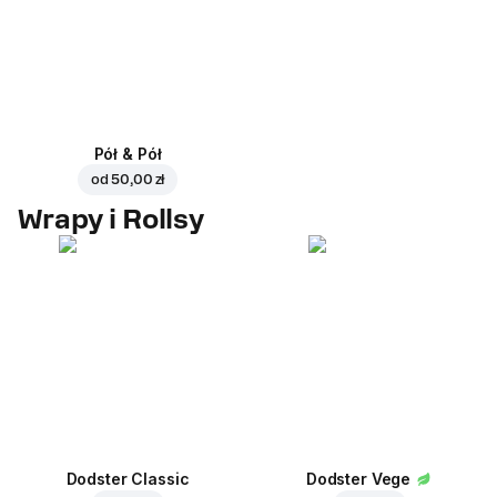
Pół & Pół
od
50,00 zł
Wrapy i Rollsy
Dodster Classic
Dodster Vege