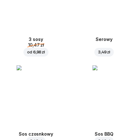
3 sosy
Serowy
10,47 zł
od
6,98 zł
3,49 zł
Sos czosnkowy
Sos BBQ