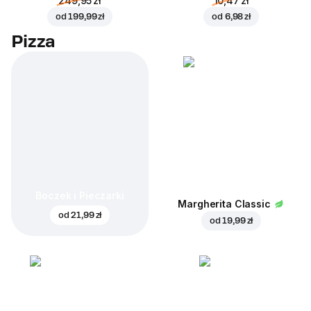
249,95 zł
10,47 zł
od
199,99 zł
od
6,98 zł
Pizza
Boczek i Pieczarki
Margherita Classic
od
21,99 zł
od
19,99 zł