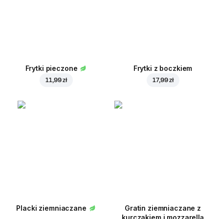
Frytki pieczone
Frytki z boczkiem
11,99 zł
17,99 zł
Placki ziemniaczane
Gratin ziemniaczane z
kurczakiem i mozzarellą