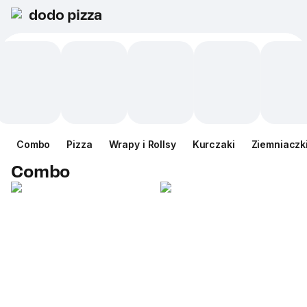
dodo pizza
Сombo
Pizza
Wrapy i Rollsy
Kurczaki
Ziemniaczk
Сombo